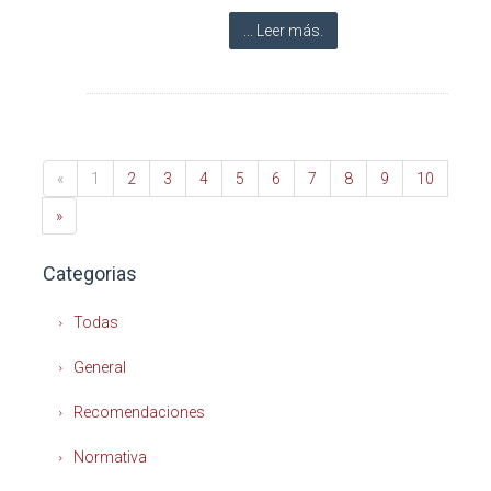
... Leer más.
«
1
2
3
4
5
6
7
8
9
10
»
Categorias
Todas
General
Recomendaciones
Normativa