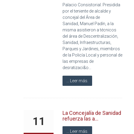
Palacio Consistorial. Presidida
por el teniente de alcalde y
concejal del Área de
Sanidad, Manuel Padín, a la
misma asistieron a técnicos
del área de Descentralización,
Sanidad, Infraestructuras,
Parques y Jardines, miembros
de la Policía Local y personal de
las empresas de
desratizaci&o...
... Leer más.
La Concejalía de Sanidad
11
refuerza las a...
... Leer más.