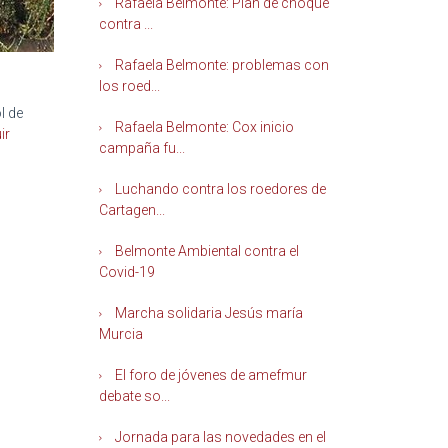
Rafaela Belmonte: Plan de choque
contra ...
Rafaela Belmonte: problemas con
los roed...
l de
Rafaela Belmonte: Cox inicio
ir
campaña fu...
Luchando contra los roedores de
Cartagen...
Belmonte Ambiental contra el
Covid-19
Marcha solidaria Jesús maría
Murcia
El foro de jóvenes de amefmur
debate so...
Jornada para las novedades en el