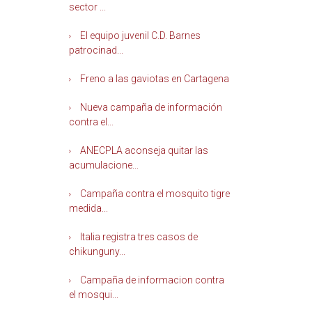
sector ...
El equipo juvenil C.D. Barnes
patrocinad...
Freno a las gaviotas en Cartagena
Nueva campaña de información
contra el...
ANECPLA aconseja quitar las
acumulacione...
Campaña contra el mosquito tigre
medida...
Italia registra tres casos de
chikunguny...
Campaña de informacion contra
el mosqui...