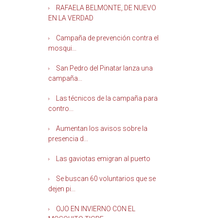
RAFAELA BELMONTE, DE NUEVO
EN LA VERDAD
Campaña de prevención contra el
mosqui...
San Pedro del Pinatar lanza una
campaña...
Las técnicos de la campaña para
contro...
Aumentan los avisos sobre la
presencia d...
Las gaviotas emigran al puerto
Se buscan 60 voluntarios que se
dejen pi...
OJO EN INVIERNO CON EL