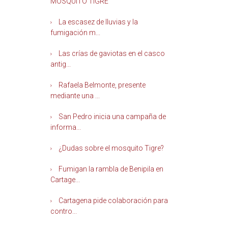
MOSQUITO TIGRE
La escasez de lluvias y la
fumigación m...
Las crías de gaviotas en el casco
antig...
Rafaela Belmonte, presente
mediante una ...
San Pedro inicia una campaña de
informa...
¿Dudas sobre el mosquito Tigre?
Fumigan la rambla de Benipila en
Cartage...
Cartagena pide colaboración para
contro...