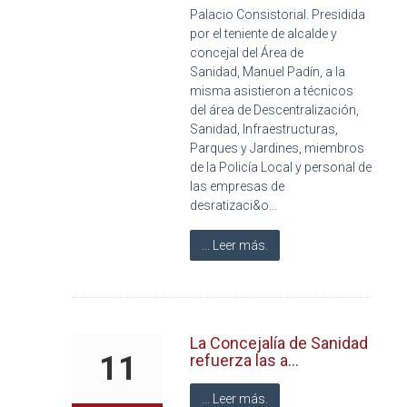
Palacio Consistorial. Presidida
por el teniente de alcalde y
concejal del Área de
Sanidad, Manuel Padín, a la
misma asistieron a técnicos
del área de Descentralización,
Sanidad, Infraestructuras,
Parques y Jardines, miembros
de la Policía Local y personal de
las empresas de
desratizaci&o...
... Leer más.
La Concejalía de Sanidad
11
refuerza las a...
... Leer más.