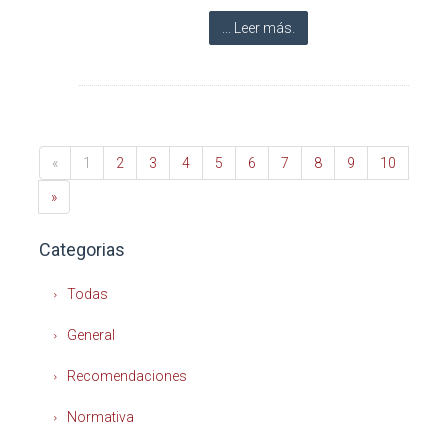
... Leer más.
«
1
2
3
4
5
6
7
8
9
10
»
Categorias
Todas
General
Recomendaciones
Normativa