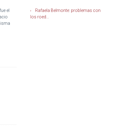
ue el
Rafaela Belmonte: problemas con
lacio
los roed...
 misma