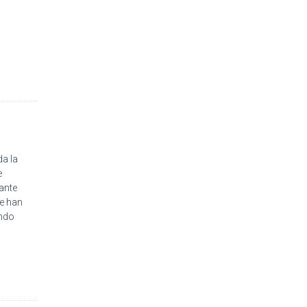
a la
e
ante
ue han
ando