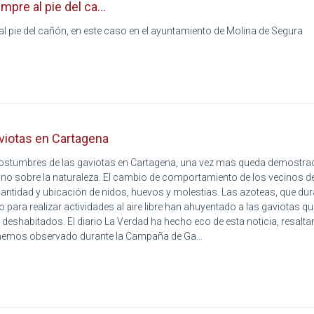
pre al pie del ca...
l pie del cañón, en este caso en el ayuntamiento de Molina de Segura
viotas en Cartagena
 costumbres de las gaviotas en Cartagena, una vez mas queda demostrad
ano sobre la naturaleza. El cambio de comportamiento de los vecinos d
 cantidad y ubicación de nidos, huevos y molestias. Las azoteas, que dur
 para realizar actividades al aire libre han ahuyentado a las gaviotas q
 deshabitados. El diario La Verdad ha hecho eco de esta noticia, resalt
hemos observado durante la Campaña de Ga...