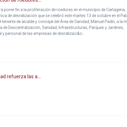
poner fin a la proliferación de roedores en el municipio de Cartagena, f
nica de desratización que se celebró este martes 13 de octubre en el Pa
el teniente de alcalde y concejal del Área de Sanidad, Manuel Padín, a la
ea de Descentralización, Sanidad, Infraestructuras, Parques y Jardines,
l y personal de las empresas de desratizaci&o...
d refuerza las a...