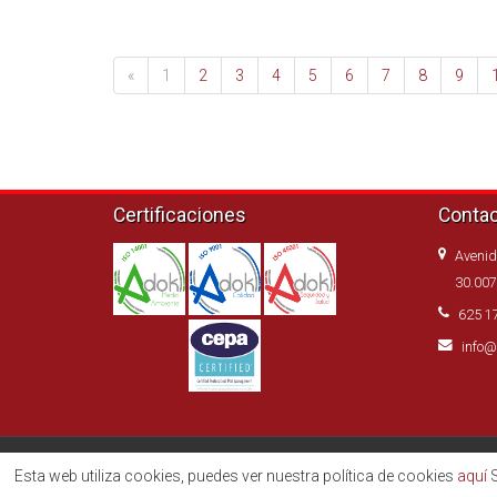
«
1
2
3
4
5
6
7
8
9
Certificaciones
Conta
Avenid
30.007
625 1
info@
Belmonte Control de Higiene
Esta web utiliza cookies, puedes ver nuestra política de cookies
aquí
S