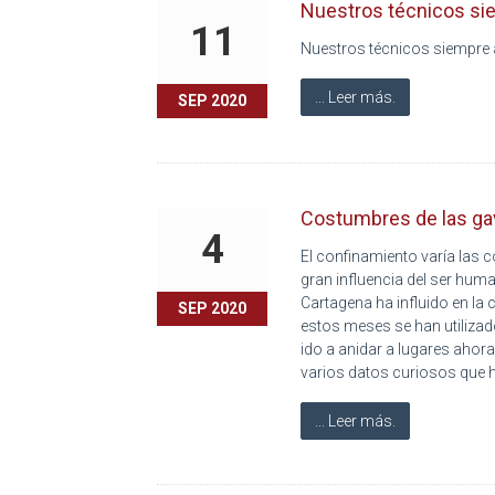
Nuestros técnicos siem
11
Nuestros técnicos siempre a
... Leer más.
SEP 2020
Costumbres de las ga
4
El confinamiento varía las
gran influencia del ser hum
Cartagena ha influido en la
SEP 2020
estos meses se han utilizado
ido a anidar a lugares ahora
varios datos curiosos que 
... Leer más.