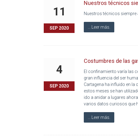
Nuestros técnicos siem
11
Nuestros técnicos siempre a
... Leer más.
SEP 2020
Costumbres de las ga
4
El confinamiento varía las
gran influencia del ser hum
Cartagena ha influido en la
SEP 2020
estos meses se han utilizado
ido a anidar a lugares ahora
varios datos curiosos que 
... Leer más.