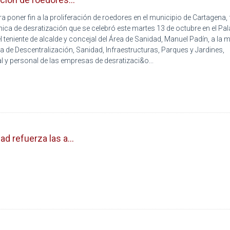
poner fin a la proliferación de roedores en el municipio de Cartagena, f
nica de desratización que se celebró este martes 13 de octubre en el Pa
el teniente de alcalde y concejal del Área de Sanidad, Manuel Padín, a la
ea de Descentralización, Sanidad, Infraestructuras, Parques y Jardines,
l y personal de las empresas de desratizaci&o...
d refuerza las a...