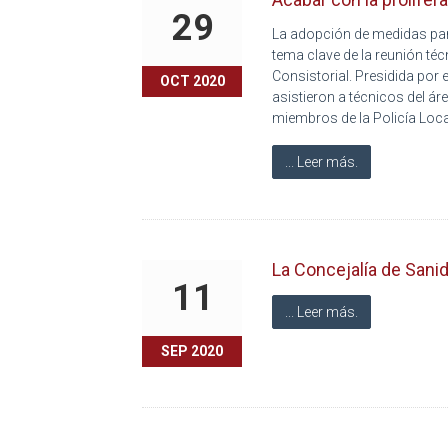
29
La adopción de medidas para 
tema clave de la reunión téc
Consistorial. Presidida por 
OCT 2020
asistieron a técnicos del ár
miembros de la Policía Loca
... Leer más.
La Concejalía de Sanida
11
... Leer más.
SEP 2020