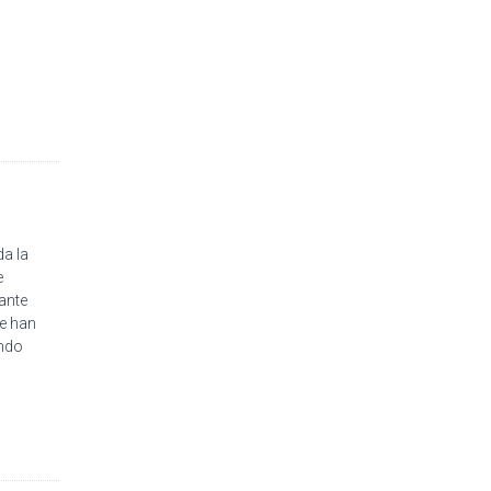
a la
e
ante
ue han
ando