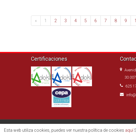
«
1
2
3
4
5
6
7
8
9
Certificaciones
Conta
Avenid
30.007
625 1
info@
Belmonte Control de Higiene
Esta web utiliza cookies, puedes ver nuestra política de cookies
aquí
S