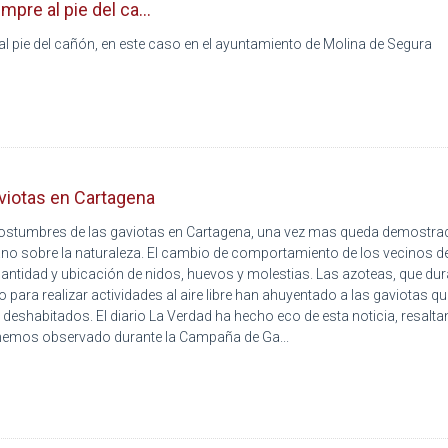
pre al pie del ca...
l pie del cañón, en este caso en el ayuntamiento de Molina de Segura
viotas en Cartagena
 costumbres de las gaviotas en Cartagena, una vez mas queda demostrad
ano sobre la naturaleza. El cambio de comportamiento de los vecinos d
 cantidad y ubicación de nidos, huevos y molestias. Las azoteas, que dur
 para realizar actividades al aire libre han ahuyentado a las gaviotas q
 deshabitados. El diario La Verdad ha hecho eco de esta noticia, resalt
hemos observado durante la Campaña de Ga...