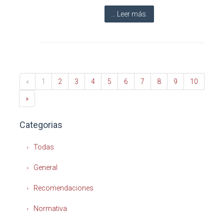
... Leer más.
«
1
2
3
4
5
6
7
8
9
10
»
Categorias
Todas
General
Recomendaciones
Normativa